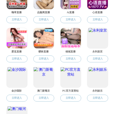
姓名：崔敏
职务：法语教研室副
职称：副教授
办公地点：二号楼412
电子邮件：
cuimin19
2、教育背景：
2000-2004山东
2004-2007北京
3、工作经历：
2007-2023成人直
2023.08
至今
成人直播
基础法语
4、主讲课程：
教学
5、研究领域方向：
6、代表性研究成果（论
2012年8月真实性
7、获奖情况：
2010年工程师培养
地址：海淀区学院