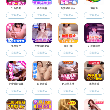
培养目标
培养模式
培养模式
成人直播
借鉴法国工
学历学位
生2.5年，采用弹性学
培养特色
招生就业
法语教学
校企合作