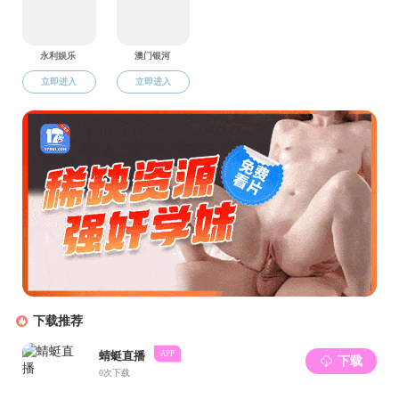
于姗
法语教师
周晓刚