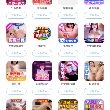
培养目标
人才培养
培养模式
学院定位：
充分借鉴法国工程技
学历学位
展过程中努力探索培养兼
用工程师人才；探索创新
培养特色
于国家大外交。
培养目标：
招生就业
根据学校“具有高度
师专业的培养目标为：
法语教学
具有“全球视野、系
培养出的学生应具有
校企合作
· 通晓国际规则、
· 系统思维、多学
· 创新性解决不确
· 工程伦理道德责
· 组织、协作领导