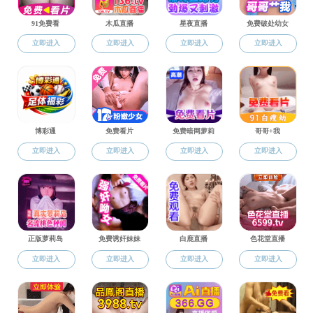
培养目标
招生信息
培养模式
学历学位
成人直播 2017年自
为贯彻落实《国务院关于
培养特色
进一步推进自主招生试点工
招生就业
迎新专刊·寄语篇（一
· 招生简章
中方院长寄语亲爱的20
· 招生信息
成人直播 全体师生员...
· 就业信息
法语教学
校企合作